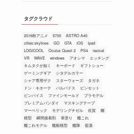
タグクラウド
2016秋アニメ
5700
ASTRO A40
cities:skylines
GO
GTA
iOS
ipad
LOGICOOL
Oculus Quest 2
PS4
rasical
VR
WAVE
windows
アオシマ
エッチング
キムタクが如く
キーボード
ギフトショー
ゲーミングギア
シタデルカラー
シャア専用ザク
スターウォーズ
タガネ
ドン・キホーテ
バルバドス
ピンセット
ピンバイス
ファインモールド
プラモデル
プレミアムバンダイ
マスキングテープ
マーベリック
モデリングチゼル
佐賀
棚
模型
瞬間接着剤
筆塗り
艦これ
艦これモデル
艦船模型
艦隊
藍藻