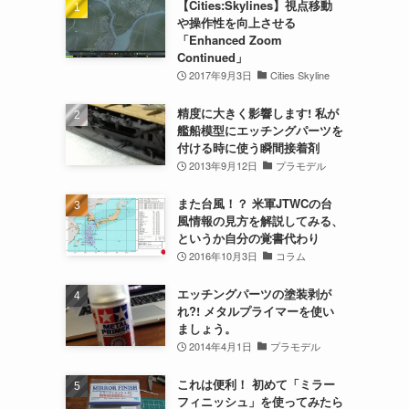
【Cities:Skylines】視点移動
や操作性を向上させる
「Enhanced Zoom
Continued」
2017年9月3日
Cities Skyline
精度に大きく影響します! 私が
艦船模型にエッチングパーツを
付ける時に使う瞬間接着剤
2013年9月12日
プラモデル
また台風！？ 米軍JTWCの台
風情報の見方を解説してみる、
というか自分の覚書代わり
2016年10月3日
コラム
エッチングパーツの塗装剥が
れ?! メタルプライマーを使い
ましょう。
2014年4月1日
プラモデル
これは便利！ 初めて「ミラー
フィニッシュ」を使ってみたら