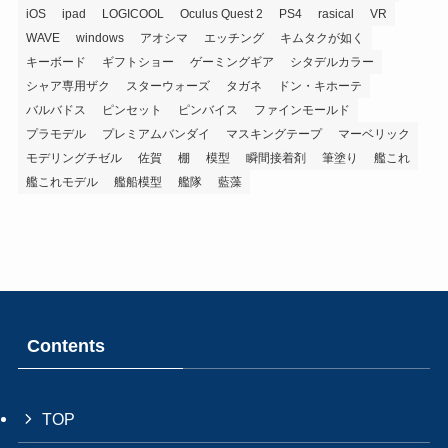
iOS
ipad
LOGICOOL
Oculus Quest 2
PS4
rasical
VR
WAVE
windows
アオシマ
エッチング
キムタクが如く
キーボード
ギフトショー
ゲーミングギア
シタデルカラー
シャア専用ザク
スターウォーズ
タガネ
ドン・キホーテ
バルバドス
ピンセット
ピンバイス
ファインモールド
プラモデル
プレミアムバンダイ
マスキングテープ
マーベリック
モデリングチゼル
佐賀
棚
模型
瞬間接着剤
筆塗り
艦これ
艦これモデル
艦船模型
艦隊
藍藻
Contents
TOP