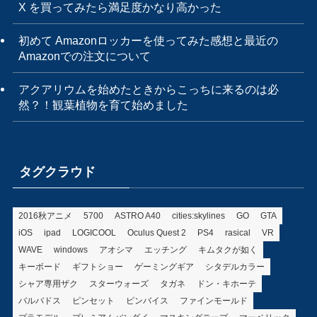
X を買ってみたら満足度かなり高かった
初めて Amazonロッカーを使ってみた感想と最近の
Amazonでの注文について
アクアリウムを始めたときからこっちに来るのは必
然？！観葉植物を育て始めました
タグクラウド
2016秋アニメ
5700
ASTRO A40
cities:skylines
GO
GTA
iOS
ipad
LOGICOOL
Oculus Quest 2
PS4
rasical
VR
WAVE
windows
アオシマ
エッチング
キムタクが如く
キーボード
ギフトショー
ゲーミングギア
シタデルカラー
シャア専用ザク
スターウォーズ
タガネ
ドン・キホーテ
バルバドス
ピンセット
ピンバイス
ファインモールド