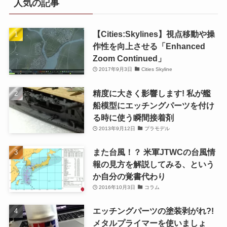
人気の記事
【Cities:Skylines】視点移動や操
作性を向上させる「Enhanced
Zoom Continued」
2017年9月3日
Cities Skyline
精度に大きく影響します! 私が艦
船模型にエッチングパーツを付け
る時に使う瞬間接着剤
2013年9月12日
プラモデル
また台風！？ 米軍JTWCの台風情
報の見方を解説してみる、という
か自分の覚書代わり
2016年10月3日
コラム
エッチングパーツの塗装剥がれ?!
メタルプライマーを使いましょ