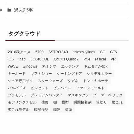
過去記事
タグクラウド
2016秋アニメ
5700
ASTRO A40
cities:skylines
GO
GTA
iOS
ipad
LOGICOOL
Oculus Quest 2
PS4
rasical
VR
WAVE
windows
アオシマ
エッチング
キムタクが如く
キーボード
ギフトショー
ゲーミングギア
シタデルカラー
シャア専用ザク
スターウォーズ
タガネ
ドン・キホーテ
バルバドス
ピンセット
ピンバイス
ファインモールド
プラモデル
プレミアムバンダイ
マスキングテープ
マーベリック
モデリングチゼル
佐賀
棚
模型
瞬間接着剤
筆塗り
艦これ
艦これモデル
艦船模型
艦隊
藍藻