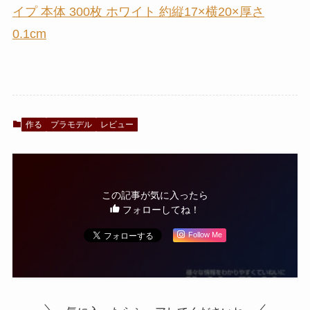
イプ 本体 300枚 ホワイト 約縦17×横20×厚さ
0.1cm
作る
プラモデル
レビュー
この記事が気に入ったら
フォローしてね！
Follow Me