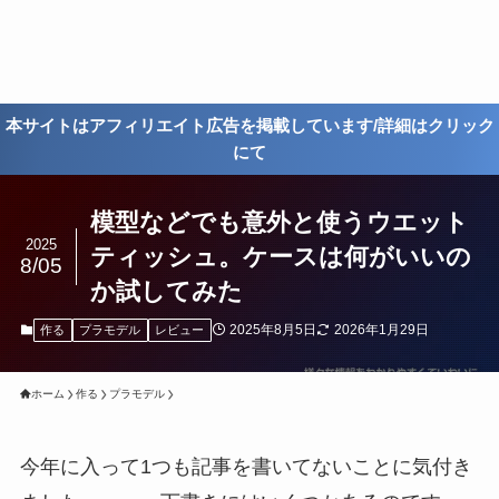
本サイトはアフィリエイト広告を掲載しています/詳細はクリック
にて
模型などでも意外と使うウエット
2025
ティッシュ。ケースは何がいいの
8/05
か試してみた
2025年8月5日
2026年1月29日
作る
プラモデル
レビュー
ホーム
作る
プラモデル
今年に入って1つも記事を書いてないことに気付き