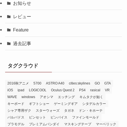
お知らせ
レビュー
Feature
過去記事
タグクラウド
2016秋アニメ
5700
ASTRO A40
cities:skylines
GO
GTA
iOS
ipad
LOGICOOL
Oculus Quest 2
PS4
rasical
VR
WAVE
windows
アオシマ
エッチング
キムタクが如く
キーボード
ギフトショー
ゲーミングギア
シタデルカラー
シャア専用ザク
スターウォーズ
タガネ
ドン・キホーテ
バルバドス
ピンセット
ピンバイス
ファインモールド
プラモデル
プレミアムバンダイ
マスキングテープ
マーベリック