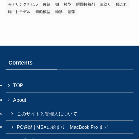
モデリングチゼル
佐賀
棚
模型
瞬間接着剤
筆塗り
艦これ
艦これモデル
艦船模型
艦隊
藍藻
Contents
TOP
About
このサイトと管理人について
PC遍歴 | MSXに始まり、MacBook Pro まで