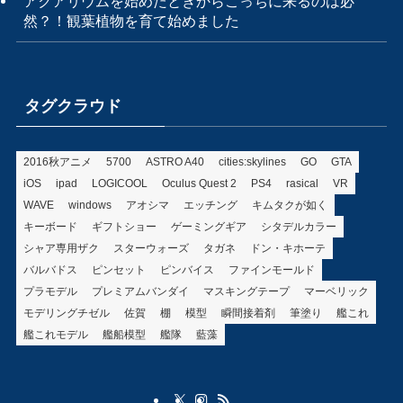
アクアリウムを始めたときからこっちに来るのは必
然？！観葉植物を育て始めました
タグクラウド
2016秋アニメ
5700
ASTRO A40
cities:skylines
GO
GTA
iOS
ipad
LOGICOOL
Oculus Quest 2
PS4
rasical
VR
WAVE
windows
アオシマ
エッチング
キムタクが如く
キーボード
ギフトショー
ゲーミングギア
シタデルカラー
シャア専用ザク
スターウォーズ
タガネ
ドン・キホーテ
バルバドス
ピンセット
ピンバイス
ファインモールド
プラモデル
プレミアムバンダイ
マスキングテープ
マーベリック
モデリングチゼル
佐賀
棚
模型
瞬間接着剤
筆塗り
艦これ
艦これモデル
艦船模型
艦隊
藍藻