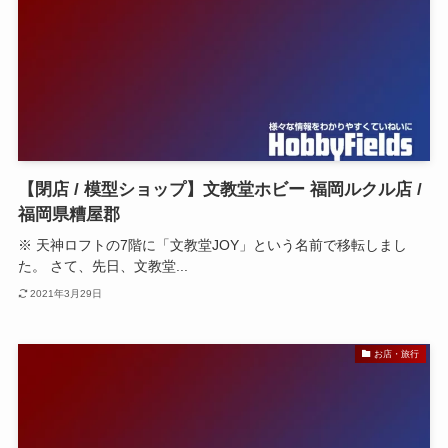
【閉店 / 模型ショップ】文教堂ホビー 福岡ルクル店 /
福岡県糟屋郡
※ 天神ロフトの7階に「文教堂JOY」という名前で移転しまし
た。 さて、先日、文教堂...
2021年3月29日
お店・旅行