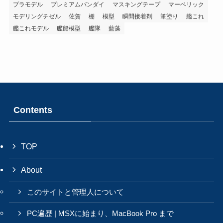
プラモデル
プレミアムバンダイ
マスキングテープ
マーベリック
モデリングチゼル
佐賀
棚
模型
瞬間接着剤
筆塗り
艦これ
艦これモデル
艦船模型
艦隊
藍藻
Contents
TOP
About
このサイトと管理人について
PC遍歴 | MSXに始まり、MacBook Pro まで