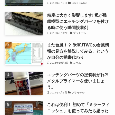
2017年9月3日
Cities Skyline
精度に大きく影響します! 私が艦
船模型にエッチングパーツを付け
る時に使う瞬間接着剤
2013年9月12日
プラモデル
また台風！？ 米軍JTWCの台風情
報の見方を解説してみる、という
か自分の覚書代わり
2016年10月3日
コラム
エッチングパーツの塗装剥がれ?!
メタルプライマーを使いましょ
う。
2014年4月1日
プラモデル
これは便利！ 初めて「ミラーフィ
ニッシュ」を使ってみたら思った