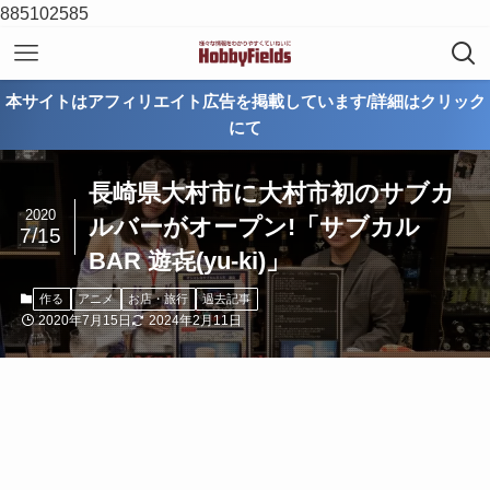
885102585
本サイトはアフィリエイト広告を掲載しています/詳細はクリック
にて
長崎県大村市に大村市初のサブカ
2020
ルバーがオープン!「サブカル
7/15
BAR 遊㐂(yu-ki)」
作る
アニメ
お店・旅行
過去記事
2020年7月15日
2024年2月11日