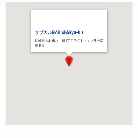
サブカルBAR 遊㐂(yu-ki)
長崎県大村市水主町1丁目747-1 マイプラザ広
場 E-3