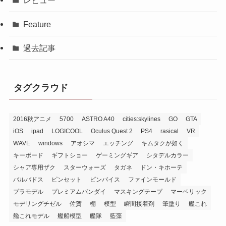
レビュー
Feature
過去記事
タグクラウド
2016秋アニメ
5700
ASTRO A40
cities:skylines
GO
GTA
iOS
ipad
LOGICOOL
Oculus Quest 2
PS4
rasical
VR
WAVE
windows
アオシマ
エッチング
キムタクが如く
キーボード
ギフトショー
ゲーミングギア
シタデルカラー
シャア専用ザク
スターウォーズ
タガネ
ドン・キホーテ
バルバドス
ピンセット
ピンバイス
ファインモールド
プラモデル
プレミアムバンダイ
マスキングテープ
マーベリック
モデリングチゼル
佐賀
棚
模型
瞬間接着剤
筆塗り
艦これ
艦これモデル
艦船模型
艦隊
藍藻