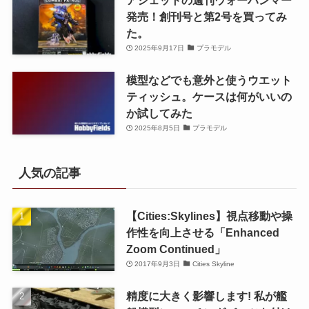
発売！創刊号と第2号を買ってみ
た。
2025年9月17日
プラモデル
模型などでも意外と使うウエット
ティッシュ。ケースは何がいいの
か試してみた
2025年8月5日
プラモデル
人気の記事
【Cities:Skylines】視点移動や操
作性を向上させる「Enhanced
Zoom Continued」
2017年9月3日
Cities Skyline
精度に大きく影響します! 私が艦