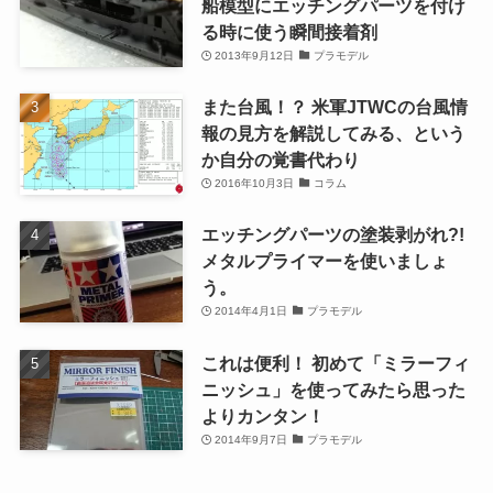
船模型にエッチングパーツを付け
る時に使う瞬間接着剤
2013年9月12日
プラモデル
また台風！？ 米軍JTWCの台風情
報の見方を解説してみる、という
か自分の覚書代わり
2016年10月3日
コラム
エッチングパーツの塗装剥がれ?!
メタルプライマーを使いましょ
う。
2014年4月1日
プラモデル
これは便利！ 初めて「ミラーフィ
ニッシュ」を使ってみたら思った
よりカンタン！
2014年9月7日
プラモデル