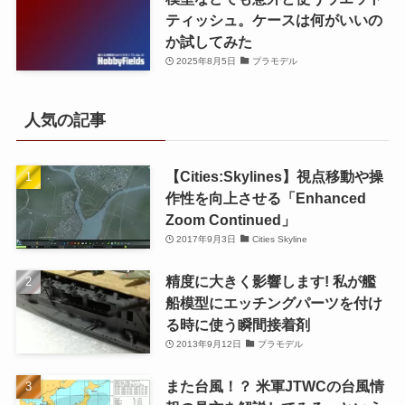
ティッシュ。ケースは何がいいの
か試してみた
2025年8月5日
プラモデル
人気の記事
【Cities:Skylines】視点移動や操
作性を向上させる「Enhanced
Zoom Continued」
2017年9月3日
Cities Skyline
精度に大きく影響します! 私が艦
船模型にエッチングパーツを付け
る時に使う瞬間接着剤
2013年9月12日
プラモデル
また台風！？ 米軍JTWCの台風情