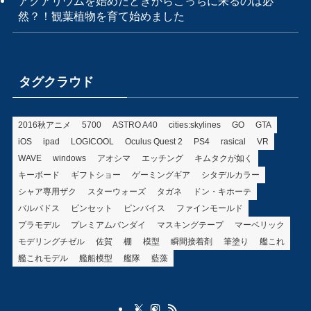
アクアリウムを始めたときからこっちに来るのは必
然？！観葉植物を育て始めました
タグクラウド
2016秋アニメ
5700
ASTRO A40
cities:skylines
GO
GTA
iOS
ipad
LOGICOOL
Oculus Quest 2
PS4
rasical
VR
WAVE
windows
アオシマ
エッチング
キムタクが如く
キーボード
ギフトショー
ゲーミングギア
シタデルカラー
シャア専用ザク
スターウォーズ
タガネ
ドン・キホーテ
バルバドス
ピンセット
ピンバイス
ファインモールド
プラモデル
プレミアムバンダイ
マスキングテープ
マーベリック
モデリングチゼル
佐賀
棚
模型
瞬間接着剤
筆塗り
艦これ
艦これモデル
艦船模型
艦隊
藍藻