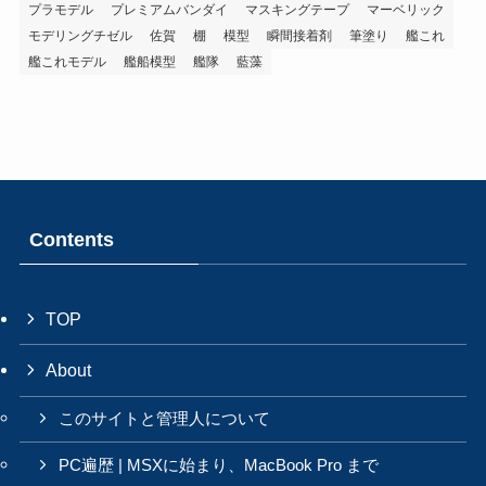
プラモデル
プレミアムバンダイ
マスキングテープ
マーベリック
モデリングチゼル
佐賀
棚
模型
瞬間接着剤
筆塗り
艦これ
艦これモデル
艦船模型
艦隊
藍藻
Contents
TOP
About
このサイトと管理人について
PC遍歴 | MSXに始まり、MacBook Pro まで