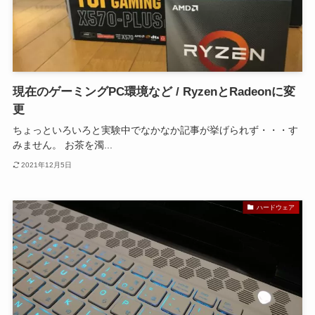
現在のゲーミングPC環境など / RyzenとRadeonに変
更
ちょっといろいろと実験中でなかなか記事が挙げられず・・・す
みません。 お茶を濁...
2021年12月5日
ハードウェア