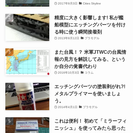
2017年9月3日
Cities Skyline
精度に大きく影響します! 私が艦
船模型にエッチングパーツを付け
る時に使う瞬間接着剤
2013年9月12日
プラモデル
また台風！？ 米軍JTWCの台風情
報の見方を解説してみる、という
か自分の覚書代わり
2016年10月3日
コラム
エッチングパーツの塗装剥がれ?!
メタルプライマーを使いましょ
う。
2014年4月1日
プラモデル
これは便利！ 初めて「ミラーフィ
ニッシュ」を使ってみたら思った