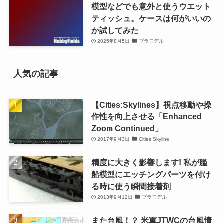
模型などでも意外と使うウエット
ティッシュ。ケースは何がいいの
か試してみた
2025年8月5日
プラモデル
人気の記事
【Cities:Skylines】視点移動や操
作性を向上させる「Enhanced
Zoom Continued」
2017年9月3日
Cities Skyline
精度に大きく影響します! 私が艦
船模型にエッチングパーツを付け
る時に使う瞬間接着剤
2013年9月12日
プラモデル
また台風！？ 米軍JTWCの台風情