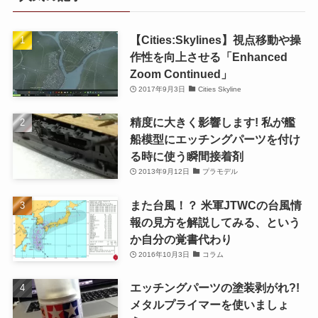
【Cities:Skylines】視点移動や操
作性を向上させる「Enhanced
Zoom Continued」
2017年9月3日
Cities Skyline
精度に大きく影響します! 私が艦
船模型にエッチングパーツを付け
る時に使う瞬間接着剤
2013年9月12日
プラモデル
また台風！？ 米軍JTWCの台風情
報の見方を解説してみる、という
か自分の覚書代わり
2016年10月3日
コラム
エッチングパーツの塗装剥がれ?!
メタルプライマーを使いましょ