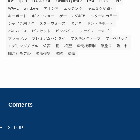
iOS
ipad
LOGICOOL
Oculus Quest 2
PS4
rasical
VR
WAVE
windows
アオシマ
エッチング
キムタクが如く
キーボード
ギフトショー
ゲーミングギア
シタデルカラー
シャア専用ザク
スターウォーズ
タガネ
ドン・キホーテ
バルバドス
ピンセット
ピンバイス
ファインモールド
プラモデル
プレミアムバンダイ
マスキングテープ
マーベリック
モデリングチゼル
佐賀
棚
模型
瞬間接着剤
筆塗り
艦これ
艦これモデル
艦船模型
艦隊
藍藻
Contents
TOP