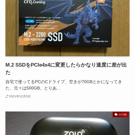
M.2 SSDをPCIe4x4に変更したらかなり速度に差が出
た
自宅で使ってるPCのCドライブ、空きが70GBとかになってき
た、元々は500GB。とりあ...
2021年12月5日
その他