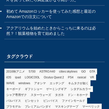
初めて Amazonロッカーを使ってみた感想と最近の
Amazonでの注文について
アクアリウムを始めたときからこっちに来るのは必
然？！観葉植物を育て始めました
タグクラウド
2016秋アニメ
5700
ASTRO A40
cities:skylines
GO
GTA
iOS
ipad
LOGICOOL
Oculus Quest 2
PS4
rasical
VR
WAVE
windows
アオシマ
エッチング
キムタクが如く
キーボード
ギフトショー
ゲーミングギア
シタデルカラー
シャア専用ザク
スターウォーズ
タガネ
ドン・キホーテ
バルバドス
ピンセット
ピンバイス
ファインモールド
プラモデル
プレミアムバンダイ
マスキングテープ
マーベリック