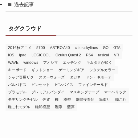
過去記事
タグクラウド
2016秋アニメ
5700
ASTRO A40
cities:skylines
GO
GTA
iOS
ipad
LOGICOOL
Oculus Quest 2
PS4
rasical
VR
WAVE
windows
アオシマ
エッチング
キムタクが如く
キーボード
ギフトショー
ゲーミングギア
シタデルカラー
シャア専用ザク
スターウォーズ
タガネ
ドン・キホーテ
バルバドス
ピンセット
ピンバイス
ファインモールド
プラモデル
プレミアムバンダイ
マスキングテープ
マーベリック
モデリングチゼル
佐賀
棚
模型
瞬間接着剤
筆塗り
艦これ
艦これモデル
艦船模型
艦隊
藍藻