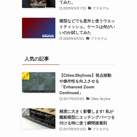
てみた。
2025年9月17日
プラモデル
模型などでも意外と使うウエッ
トティッシュ。ケースは何がい
いのか試してみた
2025年8月5日
プラモデル
人気の記事
【Cities:Skylines】視点移動
や操作性を向上させる
「Enhanced Zoom
Continued」
2017年9月3日
Cities Skyline
精度に大きく影響します! 私が
艦船模型にエッチングパーツを
付ける時に使う瞬間接着剤
2013年9月12日
プラモデル