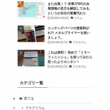
また台風！？ 米軍JTWCの台
風情報の見方を解説してみる、
というか自分の覚書代わり
2016年10月3日
コラム
エッチングパーツの塗装剥が
れ?! メタルプライマーを使い
ましょう。
2014年4月1日
プラモデル
これは便利！ 初めて「ミラー
フィニッシュ」を使ってみたら
思ったよりカンタン！
2014年9月7日
プラモデル
カテゴリ一覧
育てる
アクアリウム