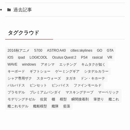
過去記事
タグクラウド
2016秋アニメ
5700
ASTRO A40
cities:skylines
GO
GTA
iOS
ipad
LOGICOOL
Oculus Quest 2
PS4
rasical
VR
WAVE
windows
アオシマ
エッチング
キムタクが如く
キーボード
ギフトショー
ゲーミングギア
シタデルカラー
シャア専用ザク
スターウォーズ
タガネ
ドン・キホーテ
バルバドス
ピンセット
ピンバイス
ファインモールド
プラモデル
プレミアムバンダイ
マスキングテープ
マーベリック
モデリングチゼル
佐賀
棚
模型
瞬間接着剤
筆塗り
艦これ
艦これモデル
艦船模型
艦隊
藍藻