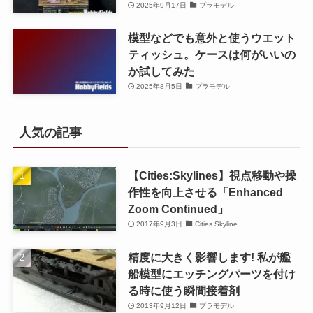
2025年9月17日
プラモデル
模型などでも意外と使うウエット
ティッシュ。ケースは何がいいの
か試してみた
2025年8月5日
プラモデル
人気の記事
【Cities:Skylines】視点移動や操
作性を向上させる「Enhanced
Zoom Continued」
2017年9月3日
Cities Skyline
精度に大きく影響します! 私が艦
船模型にエッチングパーツを付け
る時に使う瞬間接着剤
2013年9月12日
プラモデル