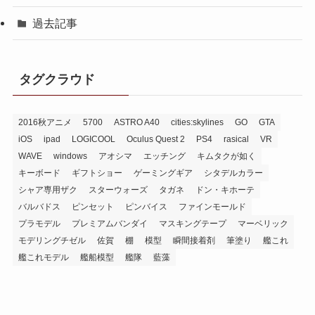
過去記事
タグクラウド
2016秋アニメ
5700
ASTRO A40
cities:skylines
GO
GTA
iOS
ipad
LOGICOOL
Oculus Quest 2
PS4
rasical
VR
WAVE
windows
アオシマ
エッチング
キムタクが如く
キーボード
ギフトショー
ゲーミングギア
シタデルカラー
シャア専用ザク
スターウォーズ
タガネ
ドン・キホーテ
バルバドス
ピンセット
ピンバイス
ファインモールド
プラモデル
プレミアムバンダイ
マスキングテープ
マーベリック
モデリングチゼル
佐賀
棚
模型
瞬間接着剤
筆塗り
艦これ
艦これモデル
艦船模型
艦隊
藍藻