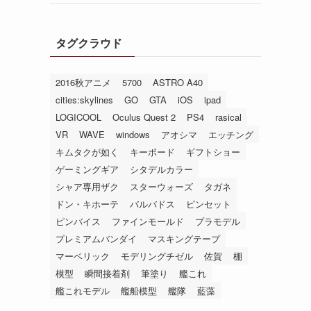
タグクラウド
2016秋アニメ
5700
ASTRO A40
cities:skylines
GO
GTA
iOS
ipad
LOGICOOL
Oculus Quest 2
PS4
rasical
VR
WAVE
windows
アオシマ
エッチング
キムタクが如く
キーボード
ギフトショー
ゲーミングギア
シタデルカラー
シャア専用ザク
スターウォーズ
タガネ
ドン・キホーテ
バルバドス
ピンセット
ピンバイス
ファインモールド
プラモデル
プレミアムバンダイ
マスキングテープ
マーベリック
モデリングチゼル
佐賀
棚
模型
瞬間接着剤
筆塗り
艦これ
艦これモデル
艦船模型
艦隊
藍藻