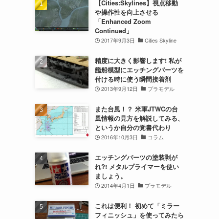
【Cities:Skylines】視点移動
や操作性を向上させる
「Enhanced Zoom
Continued」
2017年9月3日
Cities Skyline
精度に大きく影響します! 私が
艦船模型にエッチングパーツを
付ける時に使う瞬間接着剤
2013年9月12日
プラモデル
また台風！？ 米軍JTWCの台
風情報の見方を解説してみる、
というか自分の覚書代わり
2016年10月3日
コラム
エッチングパーツの塗装剥が
れ?! メタルプライマーを使い
ましょう。
2014年4月1日
プラモデル
これは便利！ 初めて「ミラー
フィニッシュ」を使ってみたら