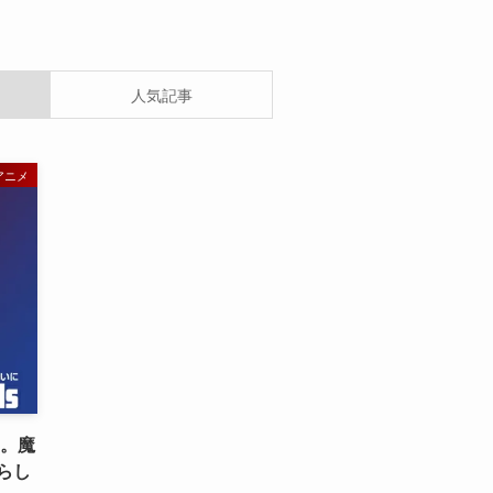
人気記事
アニメ
」。魔
らし