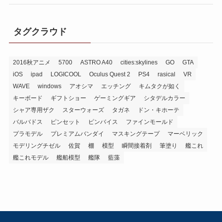
タグクラウド
2016秋アニメ
5700
ASTRO A40
cities:skylines
GO
GTA
iOS
ipad
LOGICOOL
Oculus Quest 2
PS4
rasical
VR
WAVE
windows
アオシマ
エッチング
キムタクが如く
キーボード
ギフトショー
ゲーミングギア
シタデルカラー
シャア専用ザク
スターウォーズ
タガネ
ドン・キホーテ
バルバドス
ピンセット
ピンバイス
ファインモールド
プラモデル
プレミアムバンダイ
マスキングテープ
マーベリック
モデリングチゼル
佐賀
棚
模型
瞬間接着剤
筆塗り
艦これ
艦これモデル
艦船模型
艦隊
藍藻