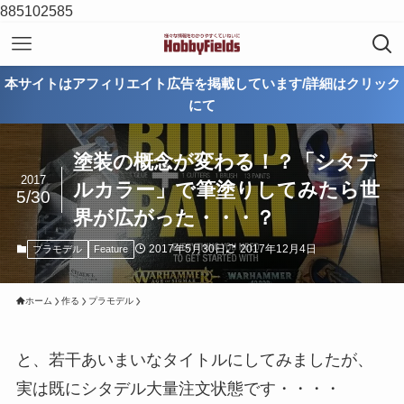
885102585
本サイトはアフィリエイト広告を掲載しています/詳細はクリック
にて
塗装の概念が変わる！？「シタデ
2017
ルカラー」で筆塗りしてみたら世
5/30
界が広がった・・・？
2017年5月30日
2017年12月4日
プラモデル
Feature
ホーム
作る
プラモデル
と、若干あいまいなタイトルにしてみましたが、
実は既にシタデル大量注文状態です・・・・