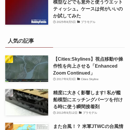
模型などでも意外と使うウエット
ティッシュ。ケースは何がいいの
か試してみた
2025年8月5日
プラモデル
人気の記事
【Cities:Skylines】視点移動や操
作性を向上させる「Enhanced
Zoom Continued」
2017年9月3日
Cities Skyline
精度に大きく影響します! 私が艦
船模型にエッチングパーツを付け
る時に使う瞬間接着剤
2013年9月12日
プラモデル
また台風！？ 米軍JTWCの台風情