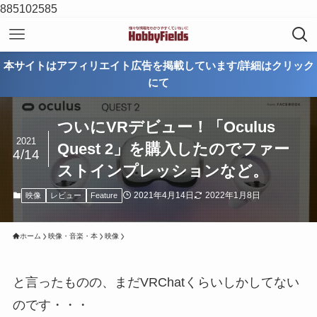
885102585
本サイトはアフィリエイト広告を掲載しています/詳細はクリック
にて
ついにVRデビュー！「Oculus
2021
Quest 2」を購入したのでファー
4/14
ストインプレッションなど。
2021年4月14日
2022年1月8日
映像
レビュー
Feature
ホーム
映像・音楽・本
映像
と言ったものの、まだVRChatくらいしかしてない
のです・・・