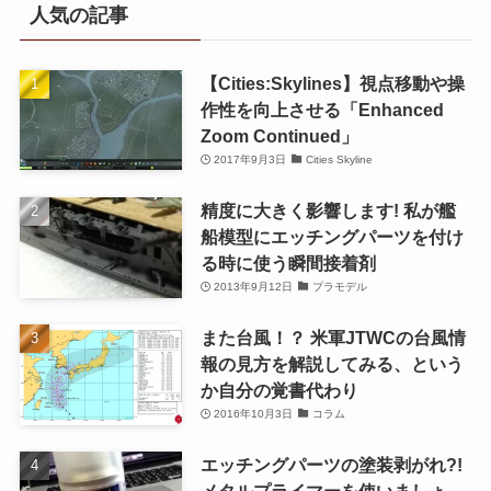
人気の記事
【Cities:Skylines】視点移動や操
作性を向上させる「Enhanced
Zoom Continued」
2017年9月3日
Cities Skyline
精度に大きく影響します! 私が艦
船模型にエッチングパーツを付け
る時に使う瞬間接着剤
2013年9月12日
プラモデル
また台風！？ 米軍JTWCの台風情
報の見方を解説してみる、という
か自分の覚書代わり
2016年10月3日
コラム
エッチングパーツの塗装剥がれ?!