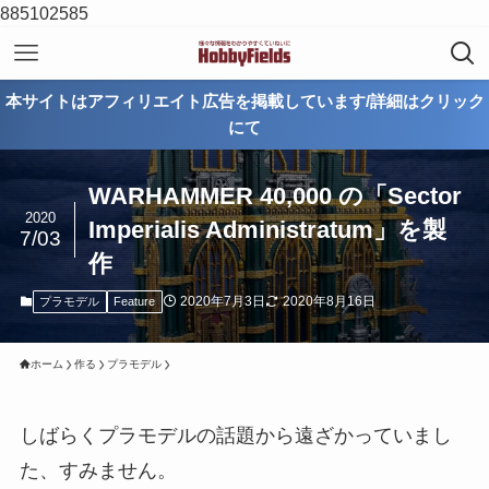
885102585
本サイトはアフィリエイト広告を掲載しています/詳細はクリック
にて
WARHAMMER 40,000 の「Sector
2020
Imperialis Administratum」を製
7/03
作
2020年7月3日
2020年8月16日
プラモデル
Feature
ホーム
作る
プラモデル
しばらくプラモデルの話題から遠ざかっていまし
た、すみません。