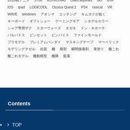
2016秋アニメ
5700
ASTRO A40
cities:skylines
GO
GTA
iOS
ipad
LOGICOOL
Oculus Quest 2
PS4
rasical
VR
WAVE
windows
アオシマ
エッチング
キムタクが如く
キーボード
ギフトショー
ゲーミングギア
シタデルカラー
シャア専用ザク
スターウォーズ
タガネ
ドン・キホーテ
バルバドス
ピンセット
ピンバイス
ファインモールド
プラモデル
プレミアムバンダイ
マスキングテープ
マーベリック
モデリングチゼル
佐賀
棚
模型
瞬間接着剤
筆塗り
艦これ
艦これモデル
艦船模型
艦隊
藍藻
Contents
TOP