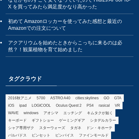
X を買ってみたら満足度かなり高かった
初めて Amazonロッカーを使ってみた感想と最近の
Amazonでの注文について
アクアリウムを始めたときからこっちに来るのは必
然？！観葉植物を育て始めました
タグクラウド
2016秋アニメ
5700
ASTRO A40
cities:skylines
GO
GTA
iOS
ipad
LOGICOOL
Oculus Quest 2
PS4
rasical
VR
WAVE
windows
アオシマ
エッチング
キムタクが如く
キーボード
ギフトショー
ゲーミングギア
シタデルカラー
シャア専用ザク
スターウォーズ
タガネ
ドン・キホーテ
バルバドス
ピンセット
ピンバイス
ファインモールド