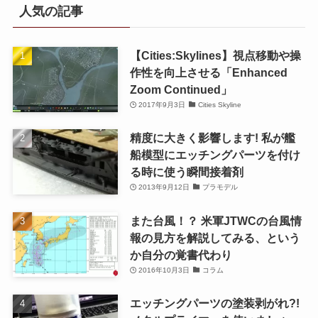
人気の記事
【Cities:Skylines】視点移動や操
作性を向上させる「Enhanced
Zoom Continued」
2017年9月3日
Cities Skyline
精度に大きく影響します! 私が艦
船模型にエッチングパーツを付け
る時に使う瞬間接着剤
2013年9月12日
プラモデル
また台風！？ 米軍JTWCの台風情
報の見方を解説してみる、という
か自分の覚書代わり
2016年10月3日
コラム
エッチングパーツの塗装剥がれ?!