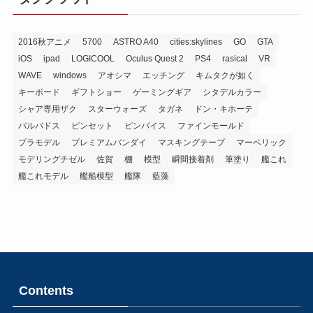
2016秋アニメ
5700
ASTRO A40
cities:skylines
GO
GTA
iOS
ipad
LOGICOOL
Oculus Quest 2
PS4
rasical
VR
WAVE
windows
アオシマ
エッチング
キムタクが如く
キーボード
ギフトショー
ゲーミングギア
シタデルカラー
シャア専用ザク
スターウォーズ
タガネ
ドン・キホーテ
バルバドス
ピンセット
ピンバイス
ファインモールド
プラモデル
プレミアムバンダイ
マスキングテープ
マーベリック
モデリングチゼル
佐賀
棚
模型
瞬間接着剤
筆塗り
艦これ
艦これモデル
艦船模型
艦隊
藍藻
Contents