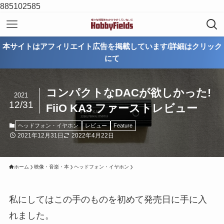
885102585
本サイトはアフィリエイト広告を掲載しています/詳細はクリック
にて
コンパクトなDACが欲しかった!
2021
12/31
FiiO KA3 ファーストレビュー
ヘッドフォン・イヤホン
レビュー
Feature
2021年12月31日
2022年4月22日
ホーム
映像・音楽・本
ヘッドフォン・イヤホン
私にしてはこの手のものを初めて発売日に手に入
れました。