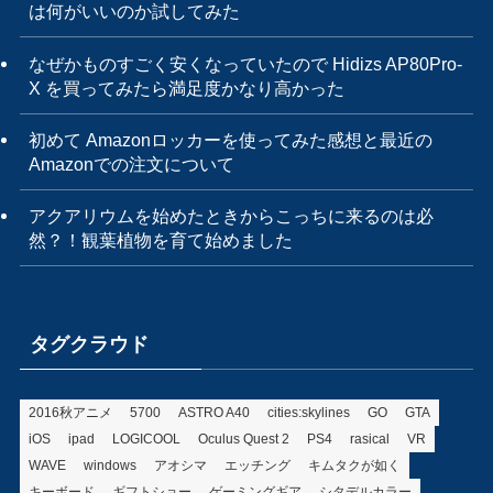
は何がいいのか試してみた
なぜかものすごく安くなっていたので Hidizs AP80Pro-
X を買ってみたら満足度かなり高かった
初めて Amazonロッカーを使ってみた感想と最近の
Amazonでの注文について
アクアリウムを始めたときからこっちに来るのは必
然？！観葉植物を育て始めました
タグクラウド
2016秋アニメ
5700
ASTRO A40
cities:skylines
GO
GTA
iOS
ipad
LOGICOOL
Oculus Quest 2
PS4
rasical
VR
WAVE
windows
アオシマ
エッチング
キムタクが如く
キーボード
ギフトショー
ゲーミングギア
シタデルカラー