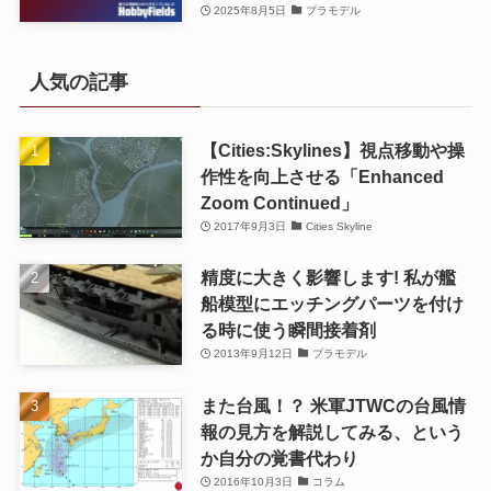
2025年8月5日
プラモデル
人気の記事
【Cities:Skylines】視点移動や操
作性を向上させる「Enhanced
Zoom Continued」
2017年9月3日
Cities Skyline
精度に大きく影響します! 私が艦
船模型にエッチングパーツを付け
る時に使う瞬間接着剤
2013年9月12日
プラモデル
また台風！？ 米軍JTWCの台風情
報の見方を解説してみる、という
か自分の覚書代わり
2016年10月3日
コラム