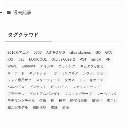
過去記事
タグクラウド
2016秋アニメ
5700
ASTRO A40
cities:skylines
GO
GTA
iOS
ipad
LOGICOOL
Oculus Quest 2
PS4
rasical
VR
WAVE
windows
アオシマ
エッチング
キムタクが如く
キーボード
ギフトショー
ゲーミングギア
シタデルカラー
シャア専用ザク
スターウォーズ
タガネ
ドン・キホーテ
バルバドス
ピンセット
ピンバイス
ファインモールド
プラモデル
プレミアムバンダイ
マスキングテープ
マーベリック
モデリングチゼル
佐賀
棚
模型
瞬間接着剤
筆塗り
艦これ
艦これモデル
艦船模型
艦隊
藍藻