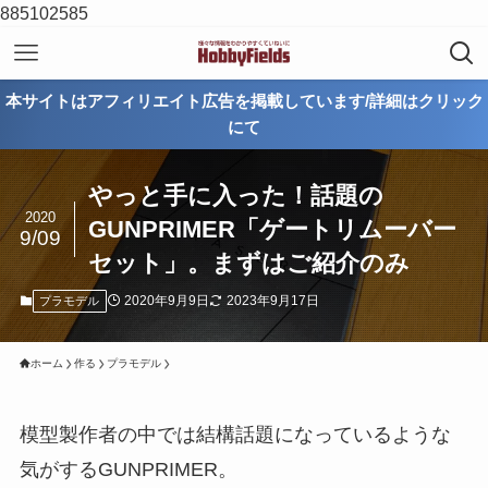
885102585
本サイトはアフィリエイト広告を掲載しています/詳細はクリック
にて
やっと手に入った！話題の
2020
GUNPRIMER「ゲートリムーバー
9/09
セット」。まずはご紹介のみ
2020年9月9日
2023年9月17日
プラモデル
ホーム
作る
プラモデル
模型製作者の中では結構話題になっているような
気がするGUNPRIMER。