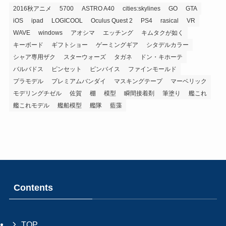
2016秋アニメ
5700
ASTRO A40
cities:skylines
GO
GTA
iOS
ipad
LOGICOOL
Oculus Quest 2
PS4
rasical
VR
WAVE
windows
アオシマ
エッチング
キムタクが如く
キーボード
ギフトショー
ゲーミングギア
シタデルカラー
シャア専用ザク
スターウォーズ
タガネ
ドン・キホーテ
バルバドス
ピンセット
ピンバイス
ファインモールド
プラモデル
プレミアムバンダイ
マスキングテープ
マーベリック
モデリングチゼル
佐賀
棚
模型
瞬間接着剤
筆塗り
艦これ
艦これモデル
艦船模型
艦隊
藍藻
Contents
TOP