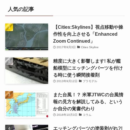
人気の記事
【Cities:Skylines】視点移動や操
作性を向上させる「Enhanced
Zoom Continued」
2017年9月3日
Cities Skyline
精度に大きく影響します! 私が艦
船模型にエッチングパーツを付け
る時に使う瞬間接着剤
2013年9月12日
プラモデル
また台風！？ 米軍JTWCの台風情
報の見方を解説してみる、という
か自分の覚書代わり
2016年10月3日
コラム
エッチングパーツの塗装剥がれ?!