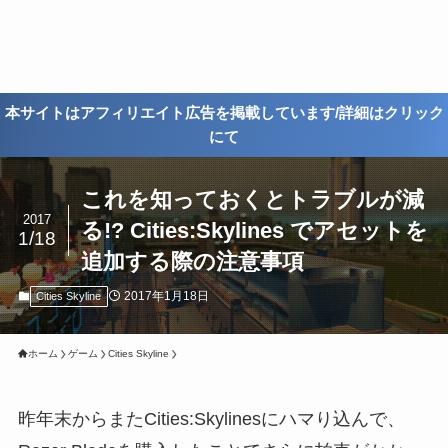
本サイトはアフィリエイト広告を掲載しています/詳細はクリック
にて
これを知っておくとトラブルが減
2017
る!? Cities:Skylines でアセットを
1/18
追加する際の注意事項
2017年1月18日
Cities Skyline
ホーム
ゲーム
Cities Skyline
昨年末からまたCities:Skylinesにハマり込んで、