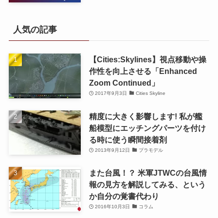
人気の記事
【Cities:Skylines】視点移動や操
作性を向上させる「Enhanced
Zoom Continued」
2017年9月3日
Cities Skyline
精度に大きく影響します! 私が艦
船模型にエッチングパーツを付け
る時に使う瞬間接着剤
2013年9月12日
プラモデル
また台風！？ 米軍JTWCの台風情
報の見方を解説してみる、という
か自分の覚書代わり
2016年10月3日
コラム