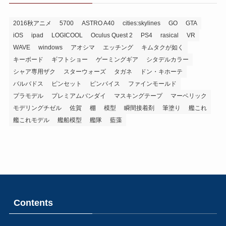
2016秋アニメ
5700
ASTRO A40
cities:skylines
GO
GTA
iOS
ipad
LOGICOOL
Oculus Quest 2
PS4
rasical
VR
WAVE
windows
アオシマ
エッチング
キムタクが如く
キーボード
ギフトショー
ゲーミングギア
シタデルカラー
シャア専用ザク
スターウォーズ
タガネ
ドン・キホーテ
バルバドス
ピンセット
ピンバイス
ファインモールド
プラモデル
プレミアムバンダイ
マスキングテープ
マーベリック
モデリングチゼル
佐賀
棚
模型
瞬間接着剤
筆塗り
艦これ
艦これモデル
艦船模型
艦隊
藍藻
Contents