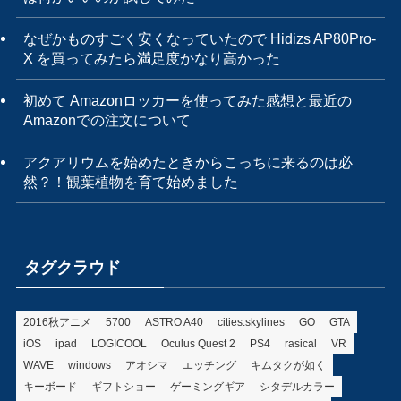
なぜかものすごく安くなっていたので Hidizs AP80Pro-
X を買ってみたら満足度かなり高かった
初めて Amazonロッカーを使ってみた感想と最近の
Amazonでの注文について
アクアリウムを始めたときからこっちに来るのは必
然？！観葉植物を育て始めました
タグクラウド
2016秋アニメ
5700
ASTRO A40
cities:skylines
GO
GTA
iOS
ipad
LOGICOOL
Oculus Quest 2
PS4
rasical
VR
WAVE
windows
アオシマ
エッチング
キムタクが如く
キーボード
ギフトショー
ゲーミングギア
シタデルカラー