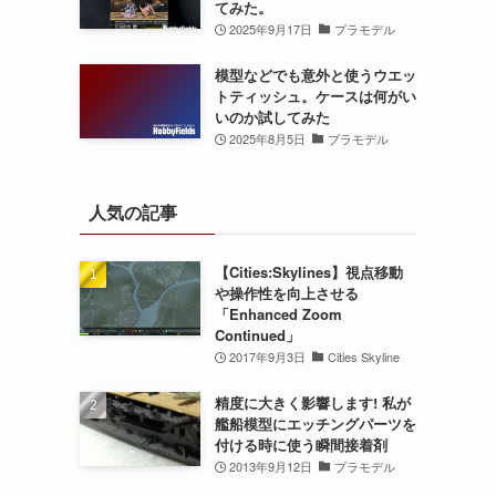
てみた。
2025年9月17日
プラモデル
模型などでも意外と使うウエッ
トティッシュ。ケースは何がい
いのか試してみた
2025年8月5日
プラモデル
人気の記事
【Cities:Skylines】視点移動
や操作性を向上させる
「Enhanced Zoom
Continued」
2017年9月3日
Cities Skyline
精度に大きく影響します! 私が
艦船模型にエッチングパーツを
付ける時に使う瞬間接着剤
2013年9月12日
プラモデル