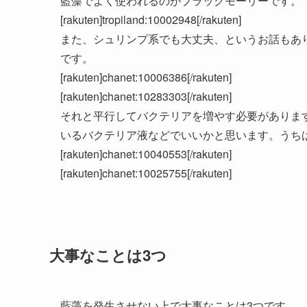
藍藻でよく使われるのがブラックモーリーです。
[rakuten]tropiland:10002948[/rakuten]
また、シュリンプ系でも大丈夫、というお話もあ
です。
[rakuten]chanet:10006386[/rakuten]
[rakuten]chanet:10283303[/rakuten]
それと平行してバクテリアを増やす必要がありま
いるバクテリア液などでいいかと思います。うち
[rakuten]chanet:10040553[/rakuten]
[rakuten]chanet:10025755[/rakuten]
大事なことは3つ
藍藻を発生させない上で大事なことは3つです。