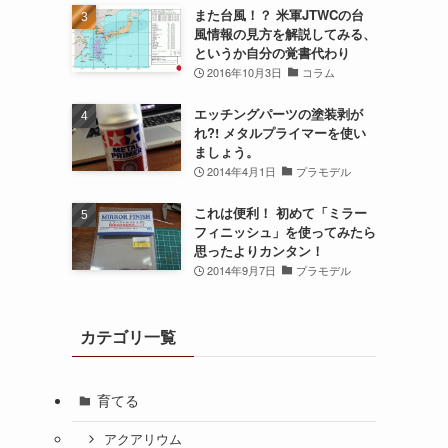
また台風！？ 米軍JTWCの台
風情報の見方を解説してみる、
というか自分の覚書代わり
2016年10月3日
コラム
エッチングパーツの塗装剥が
れ?! メタルプライマーを使い
ましょう。
2014年4月1日
プラモデル
これは便利！ 初めて「ミラー
フィニッシュ」を使ってみたら
思ったよりカンタン！
2014年9月7日
プラモデル
カテゴリ一覧
育てる
アクアリウム